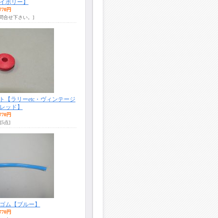
イボリー】
770円
お問合せ下さい。]
【ラリーetc・ヴィンテージ
レッド】
770円
[5点]
ゴム【ブルー】
770円