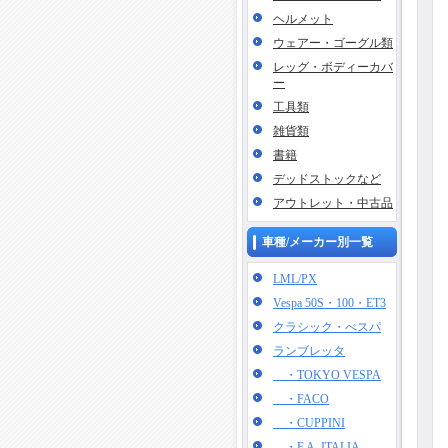
ヘルメット
ウェアー・ゴーグル類
レッグ・ボディーカバ
ー
工具類
雑貨類
書籍
デッドストックなど
アウトレット・中古品
車種/メーカー別一覧
LML/PX
Vespa 50S・100・ET3
クラシック・べスパ
ランブレッタ
・TOKYO VESPA
・FACO
・CUPPINI
・F.A. ITALIA