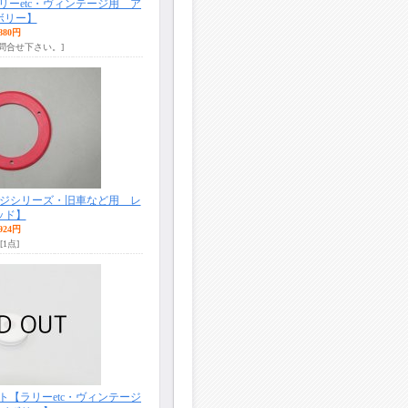
ーetc・ヴィンテージ用 ア
ボリー】
880円
お問合せ下さい。]
ジシリーズ・旧車など用 レ
ッド】
924円
[1点]
【ラリーetc・ヴィンテージ