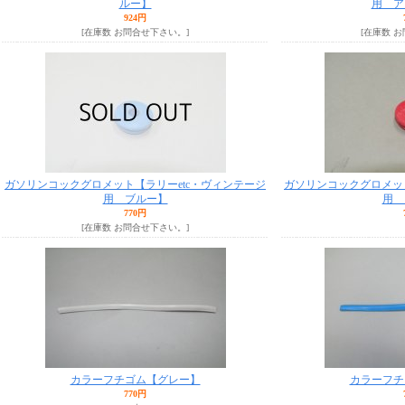
ルー】
用 ア
924円
[在庫数 お問合せ下さい。]
[在庫数 
ガソリンコックグロメット【ラリーetc・ヴィンテージ
ガソリンコックグロメット
用 ブルー】
用 
770円
[在庫数 お問合せ下さい。]
カラーフチゴム【グレー】
カラーフチ
770円