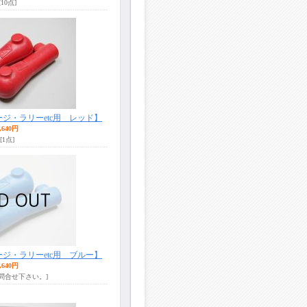
[10点]
ジ・ラリーetc用 レッド】
,640円
[1点]
ジ・ラリーetc用 ブルー】
,640円
お問合せ下さい。]