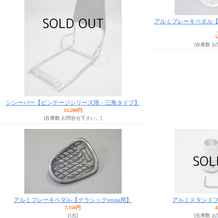
アルミブレーキペダル【L
5
[在庫数 
シシーバー【ビンテージシリーズ用・三角タイプ】
13,200円
[在庫数 お問合せ下さい。]
アルミブレーキペダル【クラシックvespa用】
アルミスタンドブ
7,150円
4
[1点]
[在庫数 