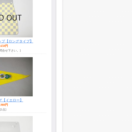
ップ【ロングタイプ】
,650円
お問合せ下さい。]
グ【イエロー】
,980円
[1点]