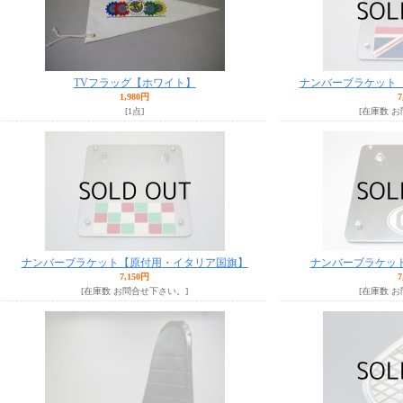
TVフラッグ【ホワイト】
ナンバーブラケット
1,980円
7
[1点]
[在庫数 
ナンバーブラケット【原付用・イタリア国旗】
ナンバーブラケッ
7,150円
7
[在庫数 お問合せ下さい。]
[在庫数 