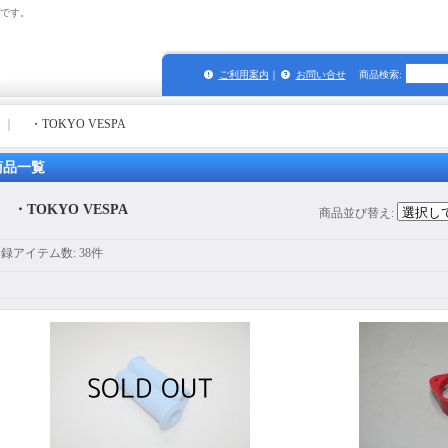
プです。
ご利用案内
｜
お問い合せ
商品検索
:
｜
・TOKYO VESPA
商品一覧
・TOKYO VESPA
商品並び替え
:
登録アイテム数
:
38件