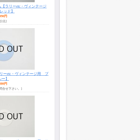
【ラリーetc・ヴィンテージ
レッド】
990円
[2点]
ーetc・ヴィンテージ用 ブ
ルー】
880円
お問合せ下さい。]