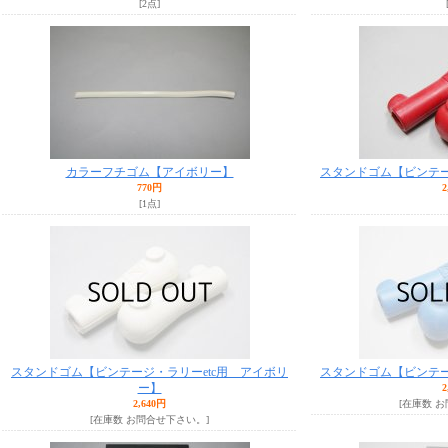
[2点]
カラーフチゴム【アイボリー】
スタンドゴム【ビンテー
770円
2
[1点]
スタンドゴム【ビンテージ・ラリーetc用 アイボリ
スタンドゴム【ビンテー
ー】
2
2,640円
[在庫数 
[在庫数 お問合せ下さい。]