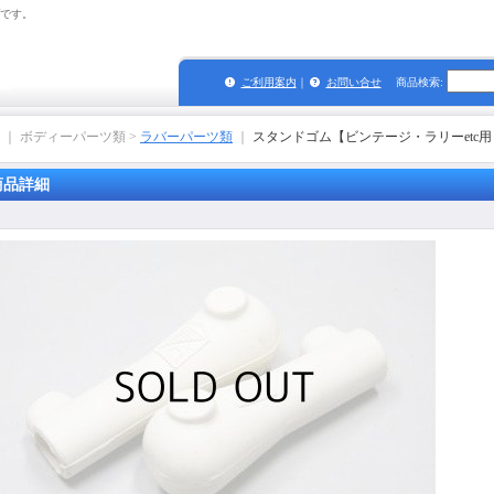
プです。
ご利用案内
｜
お問い合せ
商品検索
:
｜ ボディーパーツ類 >
ラバーパーツ類
｜
スタンドゴム【ビンテージ・ラリーetc
商品詳細