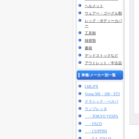
ヘルメット
ウェアー・ゴーグル類
レッグ・ボディーカバ
ー
工具類
雑貨類
書籍
デッドストックなど
アウトレット・中古品
車種/メーカー別一覧
LML/PX
Vespa 50S・100・ET3
クラシック・べスパ
ランブレッタ
・TOKYO VESPA
・FACO
・CUPPINI
・F.A. ITALIA