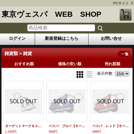
PCサイト
東京ヴェスパ WEB SHOP
ログイン
新規登録はこちら
お問い合せ
雑貨類 > 雑貨
一覧
おすすめ順
価格の安い順
売れ筋順
表示件数
:
ターゲットマーク＆スクーターリスト【キーホルダー】
ベスパ ブルー【キーホルダー】
ベスパ レッド【キーホルダー】
1,430円
998円
998円