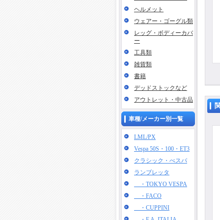
ヘルメット
ウェアー・ゴーグル類
レッグ・ボディーカバ
ー
工具類
雑貨類
書籍
デッドストックなど
アウトレット・中古品
車種/メーカー別一覧
LML/PX
Vespa 50S・100・ET3
クラシック・べスパ
ランブレッタ
・TOKYO VESPA
・FACO
・CUPPINI
・F.A. ITALIA