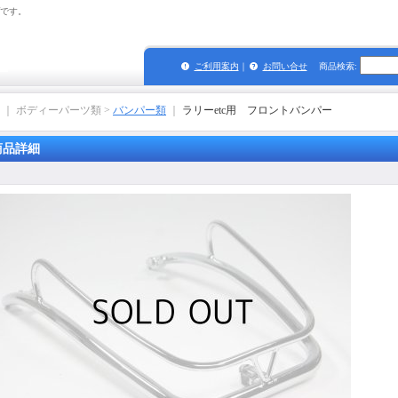
プです。
ご利用案内
｜
お問い合せ
商品検索
:
｜ ボディーパーツ類 >
バンパー類
｜
ラリーetc用 フロントバンパー
商品詳細