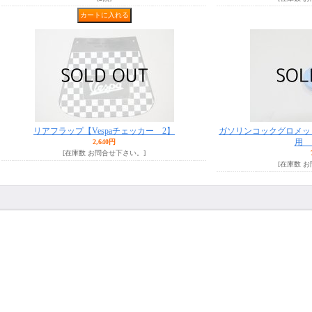
リアフラップ【Vespaチェッカー 2】
ガソリンコックグロメット
用 
2,640円
[在庫数 お問合せ下さい。]
[在庫数 