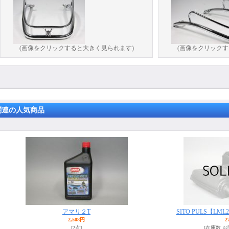
(画像をクリックすると大きく見られます)
(画像をクリックす
関連の人気商品
アマリ２T
SITO PULS【LML
2,508円
2
[2点]
[在庫数 