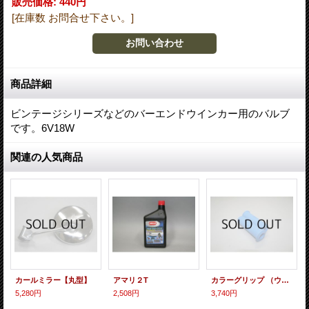
販売価格
:
440円
[在庫数 お問合せ下さい。]
商品詳細
ビンテージシリーズなどのバーエンドウインカー用のバルブ
です。6V18W
関連の人気商品
カールミラー【丸型】
アマリ２T
カラーグリップ （ウインカー有り） 24Φ【ブルー】
5,280円
2,508円
3,740円