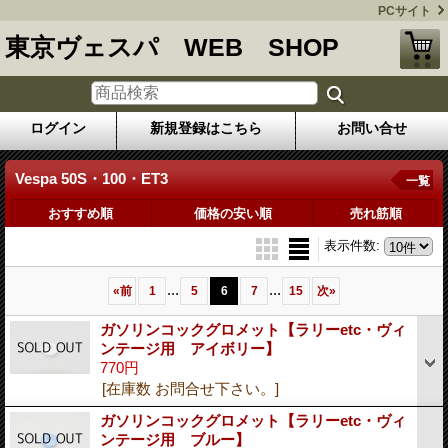
PCサイト
東京ヴェスパ WEB SHOP
ログイン
新規登録はこちら
お問い合せ
Vespa 50S・100・ET3
一覧
おすすめ順
価格の安い順
売れ筋順
表示件数
:
...
...
«
前
1
5
6
7
15
次
»
ガソリンコックグロメット【ラリーetc・ヴィ
ンテージ用 アイボリー】
770円
[在庫数 お問合せ下さい。]
ガソリンコックグロメット【ラリーetc・ヴィ
ンテージ用 ブルー】